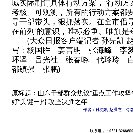
城实际制订具体行动方案，“行动方
考核、可观测，所有的行动方案都
导干部带头，狠抓落实。在全市倡导
在前列’的意识，唯标必争、唯旗是夺
(大众日报客户端记者 孙先凯 赵
写：杨国胜 姜言明 张海峰 李
环泽 吕光社 张春晓 代玲玲 
都镇强 张鹏)
原标题：山东干部群众热议“重点工作攻坚
好“关键一招”攻坚决胜之年
作者：孙先凯 赵洪杰 网络
联系电话：0531-828860