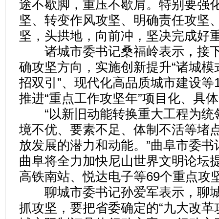
途不歇脚，重压不歇肩。特别要强
坚、转变作风攻坚、明确责任攻坚
坚，头拱地，向前冲，坚决完成好
诸城市委书记桑福岭表示，接下
确攻坚方向，实施创新提升“诸城模式
招双引”、现代化高品质城市建设等
推进“重点工作攻坚年”项目化、具
“以新旧动能转换重大工程为统
境不优、要素不足、体制不活等堵
放发展的潜力和动能。”曲阜市委书
曲阜将全力加快尼山世界文明论坛
高铁南站、悦达电子等69个重点攻
聊城市委书记孙爱军表示，聊城
抓攻坚，要把省委确定的“九大改革