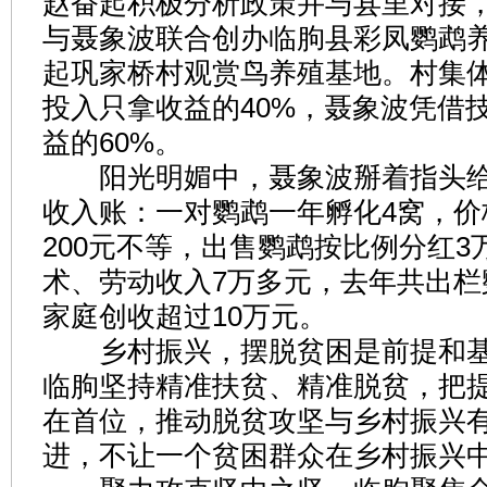
赵奋起积极分析政策并与县里对接
与聂象波联合创办临朐县彩凤鹦鹉
起巩家桥村观赏鸟养殖基地。村集
投入只拿收益的40%，聂象波凭借
益的60%。
阳光明媚中，聂象波掰着指头给
收入账：一对鹦鹉一年孵化4窝，价
200元不等，出售鹦鹉按比例分红3
术、劳动收入7万多元，去年共出栏鹦
家庭创收超过10万元。
乡村振兴，摆脱贫困是前提和基
临朐坚持精准扶贫、精准脱贫，把
在首位，推动脱贫攻坚与乡村振兴
进，不让一个贫困群众在乡村振兴