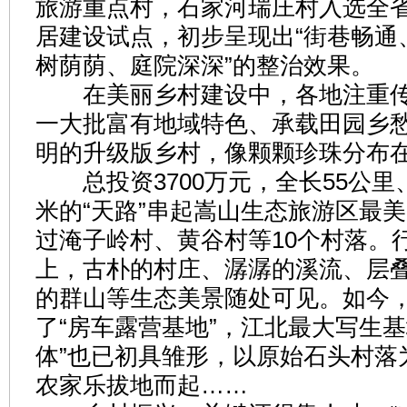
旅游重点村，石家河瑞庄村入选全
居建设试点，初步呈现出“街巷畅通
树荫荫、庭院深深”的整治效果。
在美丽乡村建设中，各地注重传
一大批富有地域特色、承载田园乡
明的升级版乡村，像颗颗珍珠分布
总投资3700万元，全长55公里、
米的“天路”串起嵩山生态旅游区最
过淹子岭村、黄谷村等10个村落。
上，古朴的村庄、潺潺的溪流、层
的群山等生态美景随处可见。如今
了“房车露营基地”，江北最大写生基
体”也已初具雏形，以原始石头村落
农家乐拔地而起……