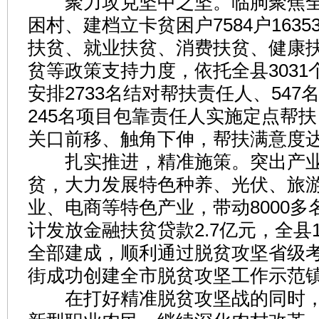
聚力攻克坚中之坚。临朐聚焦全县
困村、建档立卡贫困户7584户163
扶贫、就业扶贫、消费扶贫、健康
贫等政策支持力度，依托全县3031
安排2733名结对帮扶责任人、547
245名项目包靠责任人实施定点帮
关口前移、触角下伸，帮扶满意度达
扎实推进，精准施策。突出产业
贫，大力发展特色种养、光伏、旅
业、电商等特色产业，带动8000多
计发放金融扶贫贷款2.7亿元，全县
全部建成，顺利通过脱贫攻坚省级考
街成功创建全市脱贫攻坚工作示范
在打好精准脱贫攻坚战的同时，