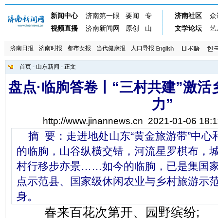
济南日报
济南时报
都市女报
当代健康报
人口导报
首页
-
山东新闻
- 正文
盘点·临朐答卷丨“三村共建”激活
力”
http://www.jinannews.cn
2021-01-06 18:1
摘 要：走进地处山东“黄金旅游带”中心
的临朐，山谷纵横交错，河流星罗棋布，
村行移步亦景……如今的临朐，已是集国
点示范县、国家级休闲农业与乡村旅游示
身。
春来百花次第开、园野缤纷;