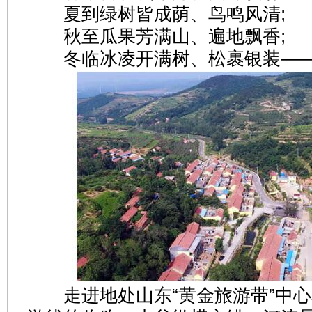
夏到绿树皆成荫、鸟鸣风清;
秋至瓜果芳满山、遍地飘香;
冬临冰凌开满树、松裹银装—
走进地处山东“黄金旅游带”中心