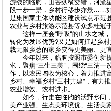
游线的临朐，山谷纵横交错，河流
段一步一景，乡村行移步亦景……
是集国家主体功能区建设试点示范
农业与乡村旅游示范县等众多桂冠
这样一座会“呼吸”的山水之城，
转化为发展优势?又是如何扛起乡村
载无限乡愁的家乡变得更美丽、更宜
今年以来，临朐按照市委创新提升
求，聚焦“三生三美”，围绕“三清一改
作，以农民增收为核心，着力推进
乡村、幸福乡村“三村共建”，有力
农业增效、农村进步。
如今，行走在临朐的沃野乡间，
美产业强、生态美环境优、生活美家