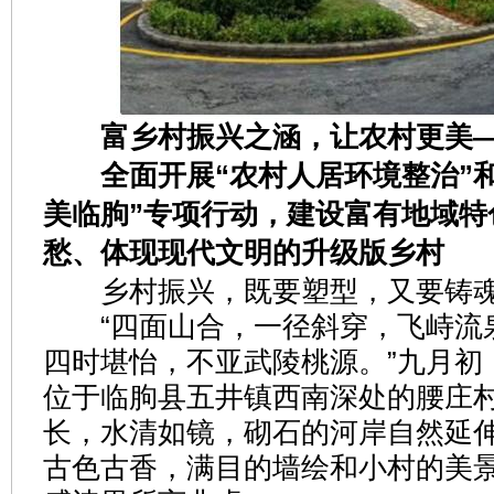
富乡村振兴之涵，让农村更美
全面开展“农村人居环境整治”和
美临朐”专项行动，建设富有地域特
愁、体现现代文明的升级版乡村
乡村振兴，既要塑型，又要铸
“四面山合，一径斜穿，飞峙流
四时堪怡，不亚武陵桃源。”九月初
位于临朐县五井镇西南深处的腰庄
长，水清如镜，砌石的河岸自然延
古色古香，满目的墙绘和小村的美