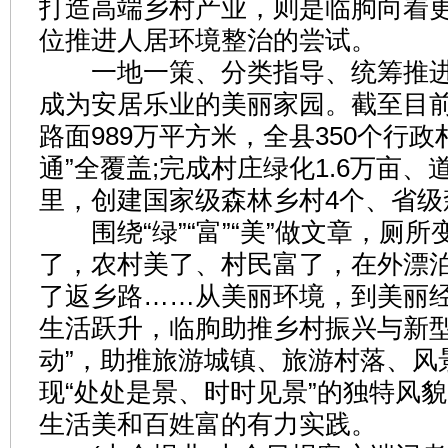
打造高端乡村产业，则是临朐向着
位推进人居环境整治的尝试。
一地一策、分类指导、统筹推进
成为安居乐业的美丽家园。截至目
路面989万平方米，全县350个行政
通”全覆盖;完成村庄绿化1.6万亩、
里，创建国家级森林乡村4个、省级
围绕“绿”“富”“美”做文章，厕所
了，农村美了、村民富了，在外漂
了返乡路……从美丽环境，到美丽
生活跃升，临朐助推乡村振兴与新型
动”，助推旅游城镇、旅游村落、风
现“处处是景、时时见景”的独特风
生活美和百姓富的有力实践。