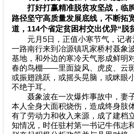
打好打赢精准脱贫攻坚战，临朐
路径坚守高质量发展底线，不断拓
道，114个省定贫困村交出优异“脱
元月5日，正值小寒节气，记者
一路南行来到冶源镇巩家桥村聂象
基地，和外边的寒冷天气形成鲜明
春的鸟棚——里面旋风、虎皮、云
或振翅跳跃，或摇头晃脑，或眯眼
不绝于耳。
聂象波在一次爆炸事故中，妻子
本人全身大面积烧伤，造成终身肢
有了劳动力和收入来源，成了建档
知情况，时任驻村第一书记牛伟志