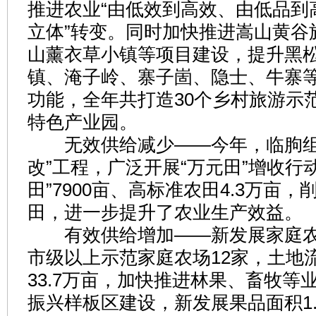
推进农业“由低效到高效、由低品到
立体”转变。同时加快推进嵩山黄谷
山薰衣草小镇等项目建设，提升黑
镇、淹子岭、寨子崮、隐士、牛寨
功能，全年共打造30个乡村旅游示范
特色产业园。
无效供给减少——今年，临朐组
改”工程，广泛开展“万元田”增收行
田”7900亩、高标准农田4.3万亩
田，进一步提升了农业生产效益。
有效供给增加——新发展家庭农
市级以上示范家庭农场12家，土地
33.7万亩，加快推进林果、畜牧等
振兴样板区建设，新发展果品面积1