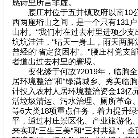
感诗里所言非虚。
腰庄村位于五井镇政府以南10
西两座珩山之间，是一个只有131户
山村。“我们村在过去村里进项少支
坑坑洼洼，“晴天一身土，雨天两脚
曾经的‘省定贫困村’。”腰庄村党支
者道出过去村里的窘境。
变化缘于何故?2019年，临朐全
居环境整治”和“绿满城乡、秀美临朐
计投入农村人居环境整治资金13亿
活垃圾清运、污水治理、厕所革命
等6大类18项重点任务，着力提升
平，通过村庄景区化、产业旅游化
来实现“三生三美”和“三村共建”，