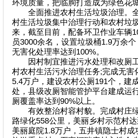
环境质量，把临朐打造成为绿色花
全面推进农村生活垃圾治理。全
村生活垃圾集中治理行动和农村垃
来，截至目前，配备环卫作业车辆1
员3000余名，设置垃圾桶1.9万余
无害化处理率达到100%。
因村制宜推进污水处理和改厕工作
村农村生活污水治理任务;完成无害
5.4万户，建设农村公厕191个，建
处，县级改厕智能管护平台建成运
厕覆盖率达到90%以上。
有效整治村容村貌。完成村庄绿化
路绿化558公里，美丽乡村示范村达
美丽庭院1.8万户，五井镇隐士村