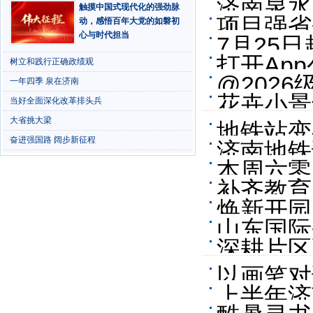
济南泉水
触摸中国式现代化的强劲脉
项目强省
动，感悟百年大党的如磐初
心与时代担当
7月25
路面全面
打开Ap
树立和践行正确政绩观
@202
一年四季 泉在济南
不再“人
花卉小景
当好全面深化改革排头兵
大省挑大梁
地铁站变
奋进强国路 阔步新征程
济南地铁
凉意
本周六零
补齐教育
焕新开园
山东国际
南槐苑公
深耕片区
标
以画笔对
上半年济
南