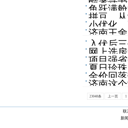
酷暑寻书
鱼跃满舱
拼豆，从
小优化，
济南王舍
入伏后三
网上选房
项目强省
房集中上
夏日珍珠
城市休闲
金价回落
济南这个
23048条
上一页
1
联
新