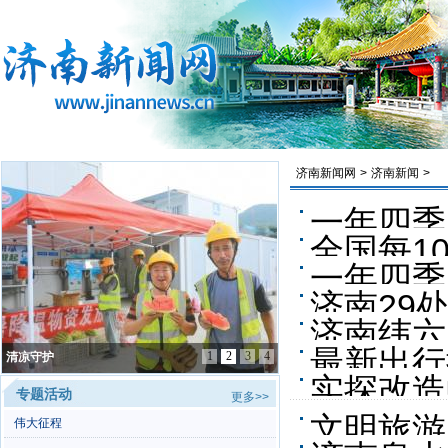
济南新闻网
>
济南新闻
>
一年四季
全国每1
一年四季
济南29
著抬升
济南纬六
最新出行
1
2
3
4
项目强省会｜港沟立交至殷家林枢纽段既有车道4改
8 济南绕城高速展新貌
实探改造
专题活动
更多>>
文明旅游
伟大征程