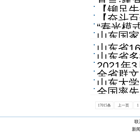
宣言·建
例
【铆足牛
【奋斗百
业集群 
“寿光模
省级抗日
山东国家
山东省1
山东省多
2021
全省群文
山东大学
全国率先
17015条
上一页
1
联
新