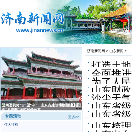
济南新闻网
>
山东新闻
>
打造土地
全面推进
为了人民
山东财政
沙尘天气
山东省级
1
2
3
4
登阁远眺倚“古”望“今”！山东古建筑博物馆核心景
观“辰光阁”正式对外开放
山东省级
专题活动
励
更多>>
山东梳理
伟大征程