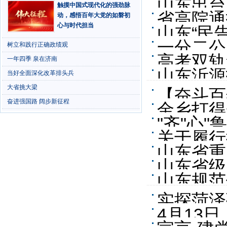
山东出台
触摸中国式现代化的强劲脉
省高院通
动，感悟百年大党的如磐初
营经济发
心与时代担当
山东“民
一分二公
树立和践行正确政绩观
高考双轨
一年四季 泉在济南
山东沂源
当好全面深化改革排头兵
职业教育
大省挑大梁
【奋斗百
奋进强国路 阔步新征程
金乡打得
山：传承
"齐"心
关于履行
山东省重
山东省级
成投资六
山东规范
实探菏泽
4月13
座