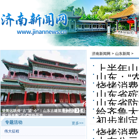
济南新闻网
>
山东新闻
>
上半年山
山东：“
烧烤消费
山东省殡
山东省防
给齐鲁大
1
2
3
4
登阁远眺倚“古”望“今”！山东古建筑博物馆核心景
观“辰光阁”正式对外开放
初步判定
专题活动
更多>>
烧烤消费
伟大征程