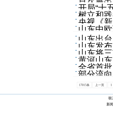
首次展出
开局“十
树立和践
开氧化铝
央视《新
山东中欧
装备 促
山东出台
海
山东发布
山东将三
较大
黄河山东
全省首批
部分流向
7个项目
17015条
上一页
1
联
新