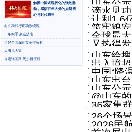
山东公示
触摸中国式现代化的强劲脉
滴水见功
动，感悟百年大党的如磐初
心与时代担当
让利1.
筑牢粮安
树立和践行正确政绩观
全球最大
一年四季 泉在济南
又热得发
当好全面深化改革排头兵
大省挑大梁
山东给搜
奋进强国路 阔步新征程
出入境超
中国“降
山东出台
山东公示
@山东的
景布局
36家集
26个场
2026