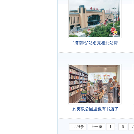
“济南站”站名亮相北站房
趵突泉公园里也有书店了
2229条
上一页
1
..
6
7