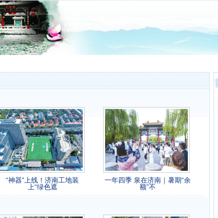
“神器”上线！济南工地装
一年四季 泉在济南｜暑期“余
上“绿色遮
额”不