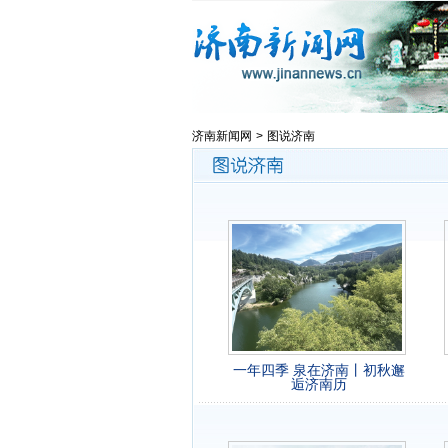
济南新闻网
>
图说济南
一年四季 泉在济南丨初秋邂
逅济南历