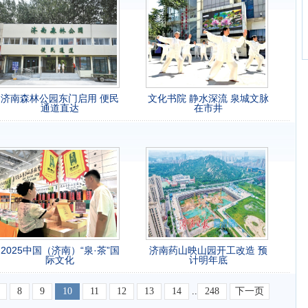
济南森林公园东门启用 便民
文化书院 静水深流 泉城文脉
通道直达
在市井
2025中国（济南）“泉·茶”国
济南药山映山园开工改造 预
际文化
计明年底
8
9
10
11
12
13
14
..
248
下一页