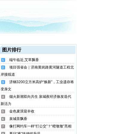
图片排行
端午临近,艾草飘香
1
项目强省会｜济南黄岗路黄河隧道工程北
2
岸接线道
济钢3200立方米高炉“焕新”，工业遗存将
3
变身文
烟火新潮双向共生 泉城夜经济焕发迭代
4
新活力
金色麦浪迎丰收
5
泉城茶飘香
6
像打网约车一样“打公交”？“橙墩墩”亮相
7
夏日“夜”练持续升温
8