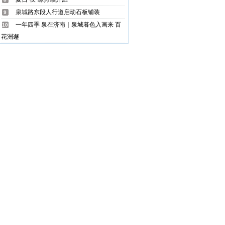
泉城路东段人行道启动石板铺装
9
一年四季 泉在济南｜泉城暮色入画来 百
10
花洲邂