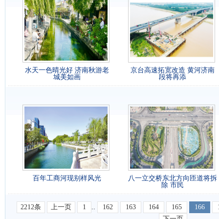
水天一色晴光好 济南秋游老
京台高速拓宽改造 黄河济南
城美如画
段将再添
百年工商河现别样风光
八一立交桥东北方向匝道将拆
除 市民
2212条
上一页
1
..
162
163
164
165
166
下一页