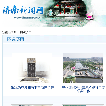
济南新闻网
>
图说济南
敬观趵突泉和历下亭新建诗碑
奥体西路跨小清河桥即将吊装
桥梁主体