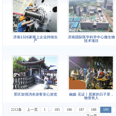
济南1326家规上企业持续生
济南国际医学科学中心微生物
产
技术项目
景区加强消杀游客安心游览
融媒·见证丨居家的日子里，
物资有人
2212条
上一页
1
..
185
186
187
188
189
下一页