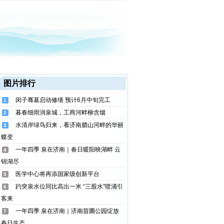
图片排行
闵子骞墓启动修缮 预计6月中旬完工
1
暮春细雨润泉城，工商河畔柳含烟
2
水清岸绿鸟归来，看济南腊山河畔的华丽
3
蝶变
一年四季 泉在济南｜春日暖阳映湖畔 云
4
锦湖尽
医学中心将再添国家级创新平台
5
趵突泉水位同比高出一米 “三股水”喷涌引
6
客来
一年四季 泉在济南｜济南苗圃公园绽放
7
春日生态