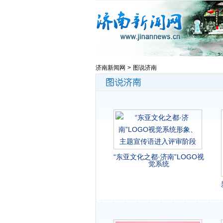
济南新闻网
>
图说济南
“东亚文化之都·济南”LOGO视
觉系统