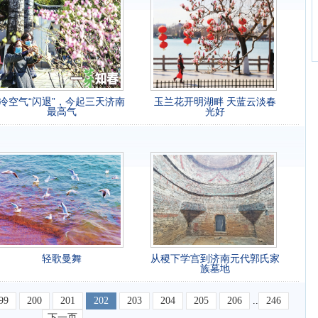
冷空气“闪退”，今起三天济南
玉兰花开明湖畔 天蓝云淡春
最高气
光好
轻歌曼舞
从稷下学宫到济南元代郭氏家
族墓地
99
200
201
202
203
204
205
206
..
246
下一页