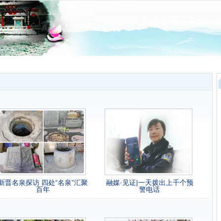
新晋名泉探访 四处“名泉”汇聚
融媒·见证|一天拨出上千个预
百年
警电话