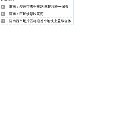
济南：樱云杏雪千重韵 李艳梅香一城春
8
济南：巨屏焕彩映黄河
9
济南西市场片区将迎首个地铁上盖综合体
10