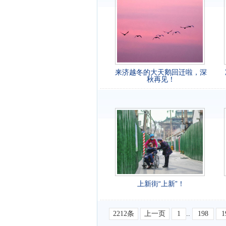
来济越冬的大天鹅回迁啦，深
秋再见！
上新街“上新”！
2212条
上一页
1
..
198
1