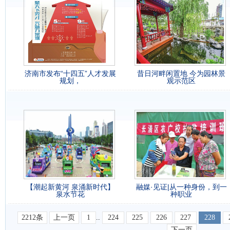
济南市发布“十四五”人才发展
昔日河畔闲置地 今为园林景
规划，
观示范区
【潮起新黄河 泉涌新时代】
融媒·见证|从一种身份，到一
泉水节花
种职业
2212条
上一页
1
..
224
225
226
227
228
下一页