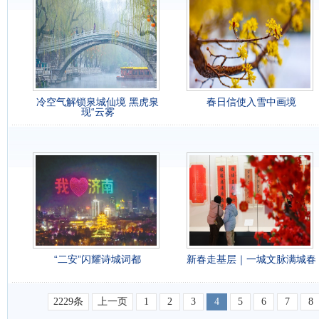
冷空气解锁泉城仙境 黑虎泉
春日信使入雪中画境
现“云雾
“二安”闪耀诗城词都
新春走基层｜一城文脉满城春
2229条
上一页
1
2
3
4
5
6
7
8